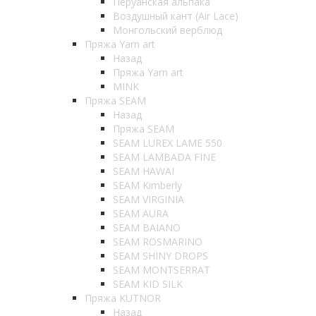
Перуанская альпака
Воздушный кант (Air Lace)
Монгольский верблюд
Пряжа Yarn art
Назад
Пряжа Yarn art
MINK
Пряжа SEAM
Назад
Пряжа SEAM
SEAM LUREX LAME 550
SEAM LAMBADA FINE
SEAM HAWAI
SEAM Kimberly
SEAM VIRGINIA
SEAM AURA
SEAM BAIANO
SEAM ROSMARINO
SEAM SHINY DROPS
SEAM MONTSERRAT
SEAM KID SILK
Пряжа KUTNOR
Назад