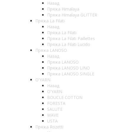
Назад
Пряжа Himalaya
Пряжа Himalaya GLITTER
Пряжа La Filati
Назад
Пряжа La Filati
Пряжа La Filati Paillettes
Пряжа La Filati Lucido
Пряжа LANOSO
Назад
Пряжа LANOSO
Пряжа LANOSO LINO
Пряжа LANOSO SINGLE
O'YARN
Назад
O'YARN
BOUCLE COTTON
FORESTA
SALUTE
WAVE
USTA
Пряжа Rozetti