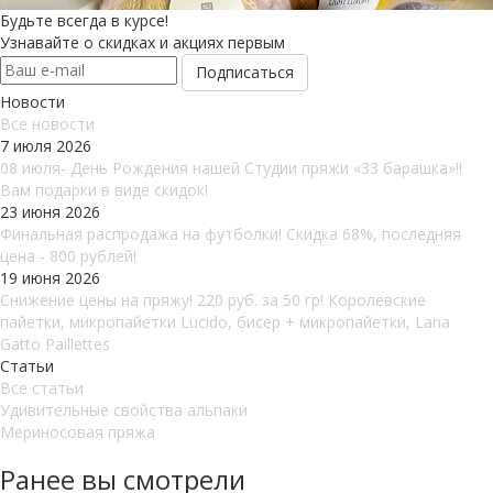
Будьте всегда в курсе!
Узнавайте о скидках и акциях первым
Новости
Все новости
7 июля 2026
08 июля- День Рождения нашей Студии пряжи «33 барашка»!!
Вам подарки в виде скидок!
23 июня 2026
Финальная распродажа на футболки! Скидка 68%, последняя
цена - 800 рублей!
19 июня 2026
Снижение цены на пряжу! 220 руб. за 50 гр! Королевские
пайетки, микропайетки Lucido, бисер + микропайетки, Lana
Gatto Paillettes
Статьи
Все статьи
Удивительные свойства альпаки
Мериносовая пряжа
Ранее вы смотрели