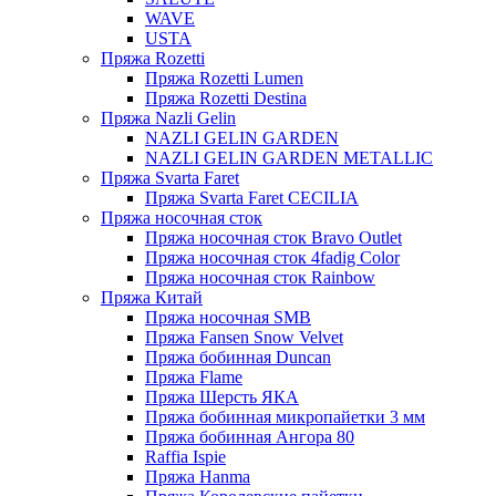
WAVE
USTA
Пряжа Rozetti
Пряжа Rozetti Lumen
Пряжа Rozetti Destina
Пряжа Nazli Gelin
NAZLI GELIN GARDEN
NAZLI GELIN GARDEN METALLIC
Пряжа Svarta Faret
Пряжа Svarta Faret CECILIA
Пряжа носочная сток
Пряжа носочная сток Bravo Outlet
Пряжа носочная сток 4fadig Color
Пряжа носочная сток Rainbow
Пряжа Китай
Пряжа носочная SMB
Пряжа Fansen Snow Velvet
Пряжа бобинная Duncan
Пряжа Flame
Пряжа Шерсть ЯКА
Пряжа бобинная микропайетки 3 мм
Пряжа бобинная Ангора 80
Raffia Ispie
Пряжа Hanma