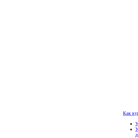
Как ку
У
У
д