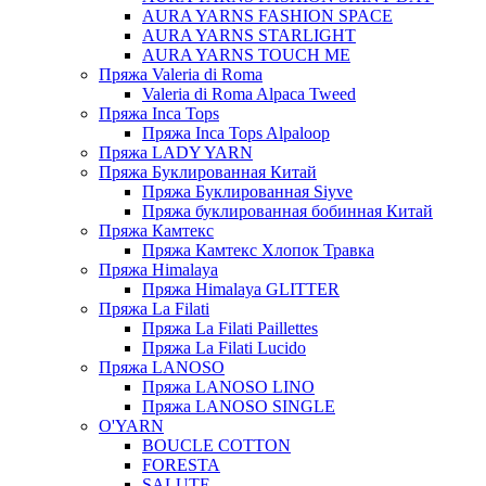
AURA YARNS FASHION SPACE
AURA YARNS STARLIGHT
AURA YARNS TOUCH ME
Пряжа Valeria di Roma
Valeria di Roma Alpaca Tweed
Пряжа Inca Tops
Пряжа Inca Tops Alpaloop
Пряжа LADY YARN
Пряжа Буклированная Китай
Пряжа Буклированная Siyve
Пряжа буклированная бобинная Китай
Пряжа Камтекс
Пряжа Камтекс Хлопок Травка
Пряжа Himalaya
Пряжа Himalaya GLITTER
Пряжа La Filati
Пряжа La Filati Paillettes
Пряжа La Filati Lucido
Пряжа LANOSO
Пряжа LANOSO LINO
Пряжа LANOSO SINGLE
O'YARN
BOUCLE COTTON
FORESTA
SALUTE