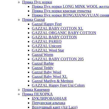
Пряжа Пух норки
Пряжа Пух норки LONG MINK WOOL желтая
Пряжа Пух норки красная этикетка
Пряжа Пух норки RONGXIANGYUAN синяя 
Пряжа Gazzal
Gazzal Happy Feet
GAZZAL BABY COTTON XL
GAZZAL ORGANIC BABY COTTON
GAZZAL BABY COTTON
GAZZAL PAREO
GAZZAL Unicorn
GAZZAL Wool Star
Gazzal Worm
GAZZAL BABY COTTON 205
Gazzal Barbie
Gazzal Teddy
Gazzal Baby Wool
Gazzal Baby Wool XL
Gazzal Marilyn & Merinos
GAZZAL Happy Feet Uni Colors
Пряжа Кашемир
Пряжа ПЕХОРКА
БУКЛИРОВАННАЯ
Перуанская альпака
Воздушный кант (Air Lace)