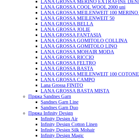
LANA GROSSA MERINO EXTRAFINE DEN
LANA GROSSA COOL WOOL 2000 uni
LANA GROSSA MEILENWEIT 100 MERINO
LANA GROSSA MEILENWEIT 50
LANA GROSSA BELLA
LANA GROSSA JOLIE
LANA GROSSA FANTASIA
LANA GROSSA GOMITOLO COLLINA
LANA GROSSA GOMITOLO LINO
LANA GROSSA MOHAIR MODA
LANA GROSSA RICCIO
LANA GROSSA FELTRO
LANA GROSSA BASTA
LANA GROSSA MEILENWEIT 100 COTON
LANA GROSSA CAMPO
Lana Grossa FINITO
LANA GROSSA BASTA MISTA
Пряжа Sandnes Garn
Sandnes Garn Line
Sandnes Garn Duo
Пряжа Infinity Design
Infinity Design Air
Infinity Design Cotton Linen
Infinity Design Silk Mohair
Infinity Design Magic