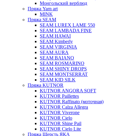
Монгольский верблюд
Пряжа Yarn art
MINK
Пряжа SEAM
SEAM LUREX LAME 550
SEAM LAMBADA FINE
SEAM HAWAI
SEAM Kimberly
SEAM VIRGINIA
SEAM AURA
SEAM BAIANO
SEAM ROSMARINO
SEAM SHINY DROPS
SEAM MONTSERRAT
SEAM KID SILK
Пряжа KUTNOR
KUTNOR ANGORA SOFT
KUTNOR Paillettes
KUTNOR Raffinato (моточная)
KUTNOR Calza Allegra
KUTNOR Viverone
KUTNOR Cielo
KUTNOR Shine Pail
KUTNOR Cielo Lite
Пряжа Шерсть ЯКА