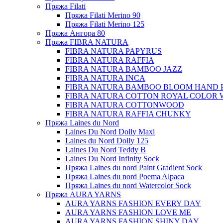
Пряжа Filati
Пряжа Filati Merino 90
Пряжа Filati Merino 125
Пряжа Ангора 80
Пряжа FIBRA NATURA
FIBRA NATURA PAPYRUS
FIBRA NATURA RAFFIA
FIBRA NATURA BAMBOO JAZZ
FIBRA NATURA INCA
FIBRA NATURA BAMBOO BLOOM HAND 
FIBRA NATURA COTTON ROYAL COLOR 
FIBRA NATURA COTTONWOOD
FIBRA NATURA RAFFIA CHUNKY
Пряжа Laines du Nord
Laines Du Nord Dolly Maxi
Laines du Nord Dolly 125
Laines Du Nord Teddy B
Laines Du Nord Infinity Sock
Пряжа Laines du nord Paint Gradient Sock
Пряжа Laines du nord Poema Alpaca
Пряжа Laines du nord Watercolor Sock
Пряжа AURA YARNS
AURA YARNS FASHION EVERY DAY
AURA YARNS FASHION LOVE ME
AURA YARNS FASHION SHINY DAY