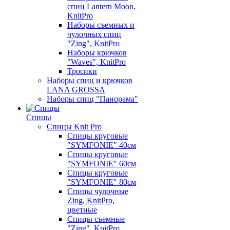
спиц Lantern Moon,
KnitPro
Наборы съемных и
чулочных спиц
"Zing", KnitPro
Наборы крючков
"Waves", KnitPro
Тросики
Наборы спиц и крючков
LANA GROSSA
Наборы спиц "Панорама"
Спицы
Спицы Knit Pro
Спицы круговые
"SYMFONIE" 40см
Спицы круговые
"SYMFONIE" 60см
Спицы круговые
"SYMFONIE" 80см
Спицы чулочные
Zing, KnitPro,
цветные
Спицы съемные
"Zing", KnitPro,