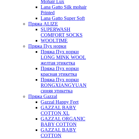
Mohair Lux
Lana Gatto Silk mohair
Printed
Lana Gatto Super Soft
Пряжа ALIZE
SUPERWASH
COMFORT SOCKS
WOOLTIME
Пряжа Пух норки
Пряжа Пух норки
LONG MINK WOOL
желтая этикетка
Пряжа Пух норки
красная этикетка
Пряжа Пух норки
RONGXIANGYUAN
синяя этикетка
Пряжа Gazzal
Gazzal Happy Feet
GAZZAL BABY
COTTON XL
GAZZAL ORGANIC
BABY COTTON
GAZZAL BABY
COTTON