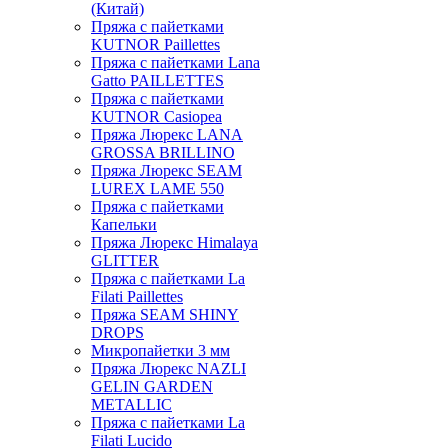
(Китай)
Пряжа с пайетками
KUTNOR Paillettes
Пряжа с пайетками Lana
Gatto PAILLETTES
Пряжа с пайетками
KUTNOR Casiopea
Пряжа Люрекс LANA
GROSSA BRILLINO
Пряжа Люрекс SEAM
LUREX LAME 550
Пряжа с пайетками
Капельки
Пряжа Люрекс Himalaya
GLITTER
Пряжа с пайетками La
Filati Paillettes
Пряжа SEAM SHINY
DROPS
Микропайетки 3 мм
Пряжа Люрекс NAZLI
GELIN GARDEN
METALLIC
Пряжа с пайетками La
Filati Lucido