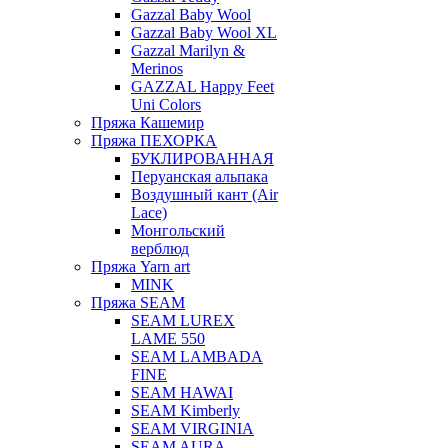
Gazzal Baby Wool
Gazzal Baby Wool XL
Gazzal Marilyn &
Merinos
GAZZAL Happy Feet
Uni Colors
Пряжа Кашемир
Пряжа ПЕХОРКА
БУКЛИРОВАННАЯ
Перуанская альпака
Воздушный кант (Air
Lace)
Монгольский
верблюд
Пряжа Yarn art
MINK
Пряжа SEAM
SEAM LUREX
LAME 550
SEAM LAMBADA
FINE
SEAM HAWAI
SEAM Kimberly
SEAM VIRGINIA
SEAM AURA