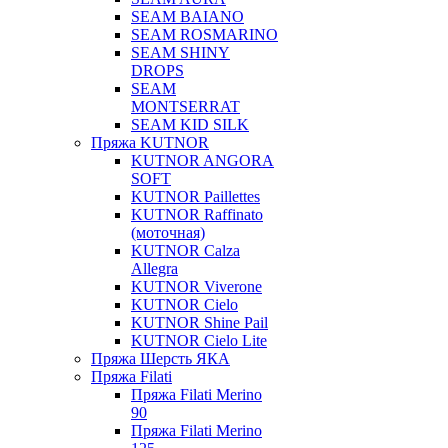
SEAM BAIANO
SEAM ROSMARINO
SEAM SHINY
DROPS
SEAM
MONTSERRAT
SEAM KID SILK
Пряжа KUTNOR
KUTNOR ANGORA
SOFT
KUTNOR Paillettes
KUTNOR Raffinato
(моточная)
KUTNOR Calza
Allegra
KUTNOR Viverone
KUTNOR Cielo
KUTNOR Shine Pail
KUTNOR Cielo Lite
Пряжа Шерсть ЯКА
Пряжа Filati
Пряжа Filati Merino
90
Пряжа Filati Merino