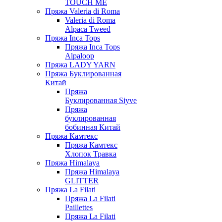
TOUCH ME
Пряжа Valeria di Roma
Valeria di Roma
Alpaca Tweed
Пряжа Inca Tops
Пряжа Inca Tops
Alpaloop
Пряжа LADY YARN
Пряжа Буклированная
Китай
Пряжа
Буклированная Siyve
Пряжа
буклированная
бобинная Китай
Пряжа Камтекс
Пряжа Камтекс
Хлопок Травка
Пряжа Himalaya
Пряжа Himalaya
GLITTER
Пряжа La Filati
Пряжа La Filati
Paillettes
Пряжа La Filati