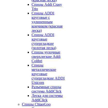
(красная леска)
Спицы Addi Crasy
Trio
Спицы ADDI
круговые с
удлиненным
кончиком (красная
леска)
Спицы ADDI
круговые
супергладкие
(золотая леска)
Спицы чулочные
сверхлегкие Addi
Colibri
Спицы
металлические
круговые
супергладкие ADDI
Unicorn
Разъемные спицы
система AddiClick
Леска для системы
AddiClick
Спицы ChiaoGoo