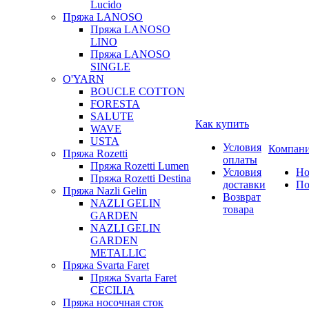
Lucido
Пряжа LANOSO
Пряжа LANOSO
LINO
Пряжа LANOSO
SINGLE
O'YARN
BOUCLE COTTON
FORESTA
SALUTE
Как купить
WAVE
USTA
Условия
Компан
Пряжа Rozetti
оплаты
Пряжа Rozetti Lumen
Условия
Но
Пряжа Rozetti Destina
доставки
По
Пряжа Nazli Gelin
Возврат
NAZLI GELIN
товара
GARDEN
NAZLI GELIN
GARDEN
METALLIC
Пряжа Svarta Faret
Пряжа Svarta Faret
CECILIA
Пряжа носочная сток