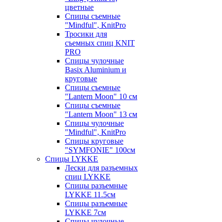
цветные
Спицы съемные
"Mindful", KnitPro
Тросики для
съемных спиц KNIT
PRO
Спицы чулочные
Basix Aluminium и
круговые
Спицы съемные
"Lantern Moon" 10 см
Спицы съемные
"Lantern Moon" 13 см
Спицы чулочные
"Mindful", KnitPro
Спицы круговые
"SYMFONIE" 100см
Спицы LYKKE
Лески для разъемных
спиц LYKKE
Спицы разъемные
LYKKE 11.5см
Спицы разъемные
LYKKE 7см
Спицы чулочные