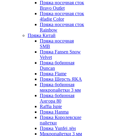
Пряжа носочная сток
Bravo Outlet
Пряжа носочная сток
4fadig Color
Пряжа носочная сток
Rainbow
Пряжа Китай
Пряжа носочная
SMB
Пряжа Fansen Snow
Velvet
Пряжа бобинная
Duncan
Пряжа Flame
Пряжа Шерсть ЯКА
Пряжа бобинная
микропайетки 3 мм
Пряжа бобинная
Ангора 80
Raffia Ispie
Пряжа Hanma
Пряжа Королевские
пайетки
Пряжа Yunfei лён
Микропайетки 3 мм