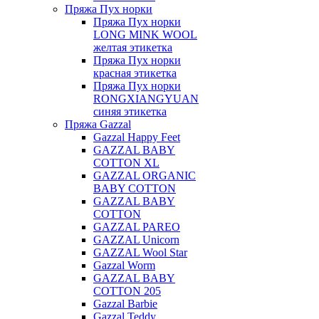
Пряжа Пух норки
Пряжа Пух норки
LONG MINK WOOL
желтая этикетка
Пряжа Пух норки
красная этикетка
Пряжа Пух норки
RONGXIANGYUAN
синяя этикетка
Пряжа Gazzal
Gazzal Happy Feet
GAZZAL BABY
COTTON XL
GAZZAL ORGANIC
BABY COTTON
GAZZAL BABY
COTTON
GAZZAL PAREO
GAZZAL Unicorn
GAZZAL Wool Star
Gazzal Worm
GAZZAL BABY
COTTON 205
Gazzal Barbie
Gazzal Teddy