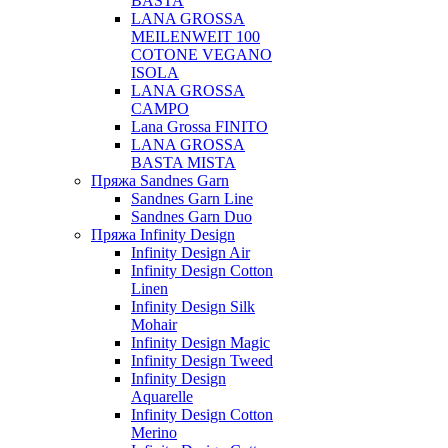
BASTA
LANA GROSSA
MEILENWEIT 100
COTONE VEGANO
ISOLA
LANA GROSSA
CAMPO
Lana Grossa FINITO
LANA GROSSA
BASTA MISTA
Пряжа Sandnes Garn
Sandnes Garn Line
Sandnes Garn Duo
Пряжа Infinity Design
Infinity Design Air
Infinity Design Cotton
Linen
Infinity Design Silk
Mohair
Infinity Design Magic
Infinity Design Tweed
Infinity Design
Aquarelle
Infinity Design Cotton
Merino