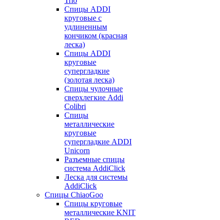
Trio
Спицы ADDI
круговые с
удлиненным
кончиком (красная
леска)
Спицы ADDI
круговые
супергладкие
(золотая леска)
Спицы чулочные
сверхлегкие Addi
Colibri
Спицы
металлические
круговые
супергладкие ADDI
Unicorn
Разъемные спицы
система AddiClick
Леска для системы
AddiClick
Спицы ChiaoGoo
Спицы круговые
металлические KNIT