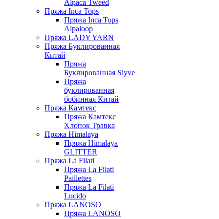
Alpaca Tweed
Пряжа Inca Tops
Пряжа Inca Tops
Alpaloop
Пряжа LADY YARN
Пряжа Буклированная
Китай
Пряжа
Буклированная Siyve
Пряжа
буклированная
бобинная Китай
Пряжа Камтекс
Пряжа Камтекс
Хлопок Травка
Пряжа Himalaya
Пряжа Himalaya
GLITTER
Пряжа La Filati
Пряжа La Filati
Paillettes
Пряжа La Filati
Lucido
Пряжа LANOSO
Пряжа LANOSO