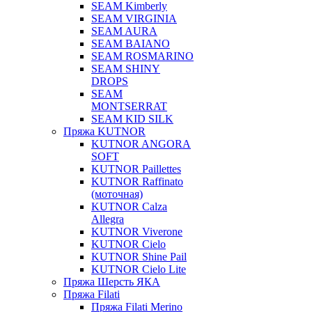
SEAM Kimberly
SEAM VIRGINIA
SEAM AURA
SEAM BAIANO
SEAM ROSMARINO
SEAM SHINY
DROPS
SEAM
MONTSERRAT
SEAM KID SILK
Пряжа KUTNOR
KUTNOR ANGORA
SOFT
KUTNOR Paillettes
KUTNOR Raffinato
(моточная)
KUTNOR Calza
Allegra
KUTNOR Viverone
KUTNOR Cielo
KUTNOR Shine Pail
KUTNOR Cielo Lite
Пряжа Шерсть ЯКА
Пряжа Filati
Пряжа Filati Merino