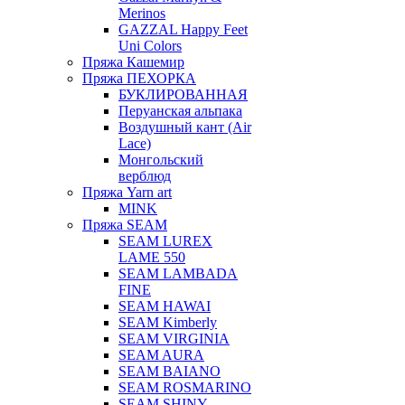
Merinos
GAZZAL Happy Feet
Uni Colors
Пряжа Кашемир
Пряжа ПЕХОРКА
БУКЛИРОВАННАЯ
Перуанская альпака
Воздушный кант (Air
Lace)
Монгольский
верблюд
Пряжа Yarn art
MINK
Пряжа SEAM
SEAM LUREX
LAME 550
SEAM LAMBADA
FINE
SEAM HAWAI
SEAM Kimberly
SEAM VIRGINIA
SEAM AURA
SEAM BAIANO
SEAM ROSMARINO
SEAM SHINY