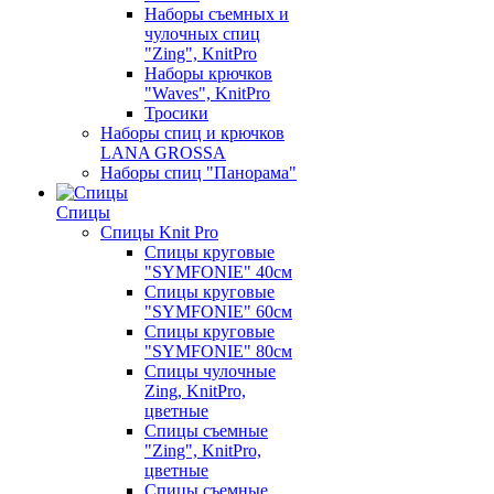
Наборы съемных и
чулочных спиц
"Zing", KnitPro
Наборы крючков
"Waves", KnitPro
Тросики
Наборы спиц и крючков
LANA GROSSA
Наборы спиц "Панорама"
Спицы
Спицы Knit Pro
Спицы круговые
"SYMFONIE" 40см
Спицы круговые
"SYMFONIE" 60см
Спицы круговые
"SYMFONIE" 80см
Спицы чулочные
Zing, KnitPro,
цветные
Спицы съемные
"Zing", KnitPro,
цветные
Спицы съемные