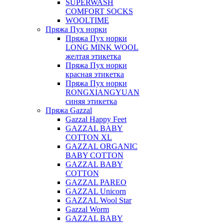
SUPERWASH
COMFORT SOCKS
WOOLTIME
Пряжа Пух норки
Пряжа Пух норки
LONG MINK WOOL
желтая этикетка
Пряжа Пух норки
красная этикетка
Пряжа Пух норки
RONGXIANGYUAN
синяя этикетка
Пряжа Gazzal
Gazzal Happy Feet
GAZZAL BABY
COTTON XL
GAZZAL ORGANIC
BABY COTTON
GAZZAL BABY
COTTON
GAZZAL PAREO
GAZZAL Unicorn
GAZZAL Wool Star
Gazzal Worm
GAZZAL BABY