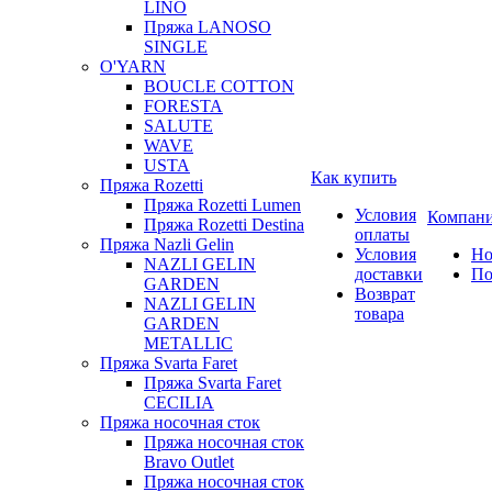
LINO
Пряжа LANOSO
SINGLE
O'YARN
BOUCLE COTTON
FORESTA
SALUTE
WAVE
USTA
Как купить
Пряжа Rozetti
Пряжа Rozetti Lumen
Условия
Компан
Пряжа Rozetti Destina
оплаты
Пряжа Nazli Gelin
Условия
Но
NAZLI GELIN
доставки
По
GARDEN
Возврат
NAZLI GELIN
товара
GARDEN
METALLIC
Пряжа Svarta Faret
Пряжа Svarta Faret
CECILIA
Пряжа носочная сток
Пряжа носочная сток
Bravo Outlet
Пряжа носочная сток