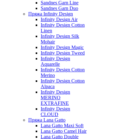
Sandnes Garn Line
Sandnes Garn Duo
Пряжа Infinity Design
Infinity Design Air
Infinity Design Cotton
Linen
Infinity Design Silk
Mohair
Infinity Design Magic
Infinity Design Tweed
Infinity Design
Aquarelle
Infinity Design Cotton
Merino
Infinity Design Cotton
Alpaca
Infinity Design
MERINO
EXTRAFINE
Infinity Design
CLOUD
Пряжа Lana Gatto
Lana Gatto Maxi Soft
Lana Gatto Camel Hair
Lana Gatto Double