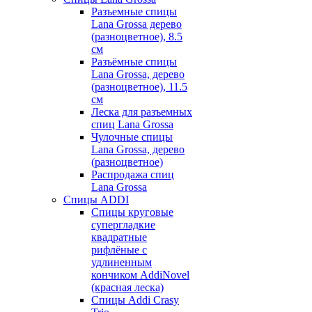
Разъемные спицы
Lana Grossa дерево
(разноцветное), 8.5
см
Разъёмные спицы
Lana Grossa, дерево
(разноцветное), 11.5
см
Леска для разъемных
спиц Lana Grossa
Чулочные спицы
Lana Grossa, дерево
(разноцветное)
Распродажа спиц
Lana Grossa
Спицы ADDI
Спицы круговые
супергладкие
квадратные
рифлёные с
удлиненным
кончиком AddiNovel
(красная леска)
Спицы Addi Crasy