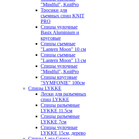
"Mindful", KnitPro
Тросики для
съемных спиц KNIT
PRO
Спицы чулочные
Basix Aluminium и
круговые
Спицы съемные
"Lantern Moon" 10 см
Спицы съемные
"Lantern Moon" 13 см
Спицы чулочные
"Mindful", KnitPro
Спицы круговые
"SYMFONIE" 100см
Спицы LYKKE
Лески для разъемных
спиц LYKKE
Спицы разъемные
LYKKE 11.5см
Спицы разъемные
LYKKE 7см
Спицы чулочные
LYKKE 15см, дерево
Спицы Lana Grossa