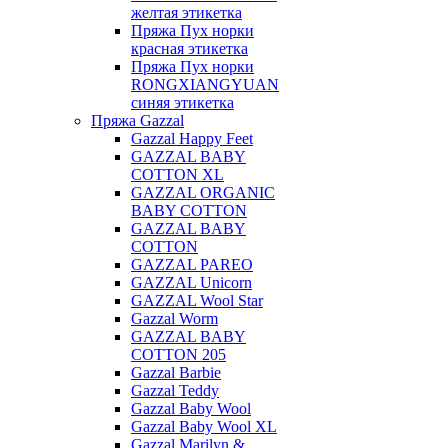
желтая этикетка
Пряжа Пух норки
красная этикетка
Пряжа Пух норки
RONGXIANGYUAN
синяя этикетка
Пряжа Gazzal
Gazzal Happy Feet
GAZZAL BABY
COTTON XL
GAZZAL ORGANIC
BABY COTTON
GAZZAL BABY
COTTON
GAZZAL PAREO
GAZZAL Unicorn
GAZZAL Wool Star
Gazzal Worm
GAZZAL BABY
COTTON 205
Gazzal Barbie
Gazzal Teddy
Gazzal Baby Wool
Gazzal Baby Wool XL
Gazzal Marilyn &