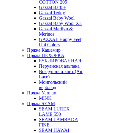
COTTON 205
Gazzal Barbie
Gazzal Teddy
Gazzal Baby Wool
Gazzal Baby Wool XL
Gazzal Marilyn &
Merinos
GAZZAL Happy Feet
Uni Colors
Пряжа Кашемир
Пряжа ПЕХОРКА
БУКЛИРОВАННАЯ
Перуанская альпака
Воздушный кант (Air
Lace)
Монгольский
верблюд
Пряжа Yarn art
MINK
Пряжа SEAM
SEAM LUREX
LAME 550
SEAM LAMBADA
FINE
SEAM HAWAI