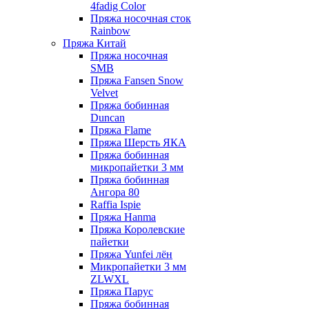
4fadig Color
Пряжа носочная сток
Rainbow
Пряжа Китай
Пряжа носочная
SMB
Пряжа Fansen Snow
Velvet
Пряжа бобинная
Duncan
Пряжа Flame
Пряжа Шерсть ЯКА
Пряжа бобинная
микропайетки 3 мм
Пряжа бобинная
Ангора 80
Raffia Ispie
Пряжа Hanma
Пряжа Королевские
пайетки
Пряжа Yunfei лён
Микропайетки 3 мм
ZLWXL
Пряжа Парус
Пряжа бобинная