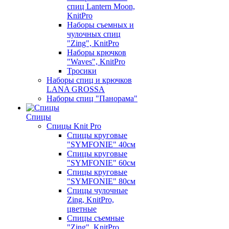
спиц Lantern Moon,
KnitPro
Наборы съемных и
чулочных спиц
"Zing", KnitPro
Наборы крючков
"Waves", KnitPro
Тросики
Наборы спиц и крючков
LANA GROSSA
Наборы спиц "Панорама"
Спицы
Спицы Knit Pro
Спицы круговые
"SYMFONIE" 40см
Спицы круговые
"SYMFONIE" 60см
Спицы круговые
"SYMFONIE" 80см
Спицы чулочные
Zing, KnitPro,
цветные
Спицы съемные
"Zing", KnitPro,