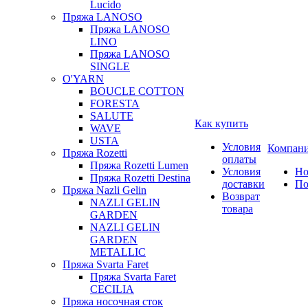
Lucido
Пряжа LANOSO
Пряжа LANOSO
LINO
Пряжа LANOSO
SINGLE
O'YARN
BOUCLE COTTON
FORESTA
SALUTE
Как купить
WAVE
USTA
Условия
Компан
Пряжа Rozetti
оплаты
Пряжа Rozetti Lumen
Условия
Но
Пряжа Rozetti Destina
доставки
По
Пряжа Nazli Gelin
Возврат
NAZLI GELIN
товара
GARDEN
NAZLI GELIN
GARDEN
METALLIC
Пряжа Svarta Faret
Пряжа Svarta Faret
CECILIA
Пряжа носочная сток