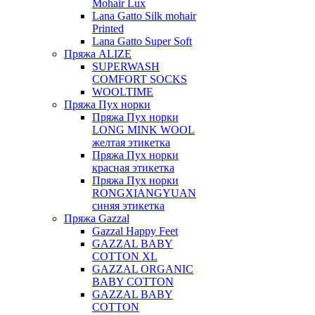
Mohair Lux
Lana Gatto Silk mohair
Printed
Lana Gatto Super Soft
Пряжа ALIZE
SUPERWASH
COMFORT SOCKS
WOOLTIME
Пряжа Пух норки
Пряжа Пух норки
LONG MINK WOOL
желтая этикетка
Пряжа Пух норки
красная этикетка
Пряжа Пух норки
RONGXIANGYUAN
синяя этикетка
Пряжа Gazzal
Gazzal Happy Feet
GAZZAL BABY
COTTON XL
GAZZAL ORGANIC
BABY COTTON
GAZZAL BABY
COTTON