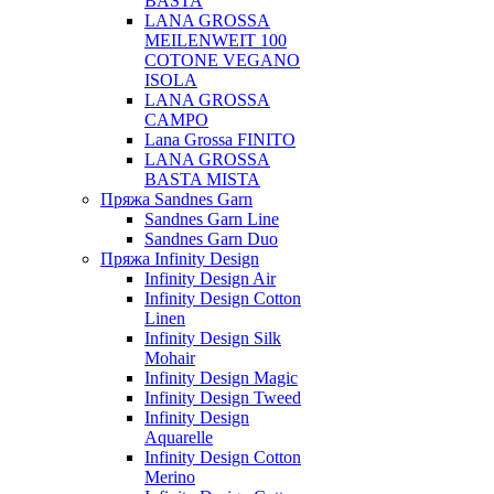
BASTA
LANA GROSSA
MEILENWEIT 100
COTONE VEGANO
ISOLA
LANA GROSSA
CAMPO
Lana Grossa FINITO
LANA GROSSA
BASTA MISTA
Пряжа Sandnes Garn
Sandnes Garn Line
Sandnes Garn Duo
Пряжа Infinity Design
Infinity Design Air
Infinity Design Cotton
Linen
Infinity Design Silk
Mohair
Infinity Design Magic
Infinity Design Tweed
Infinity Design
Aquarelle
Infinity Design Cotton
Merino