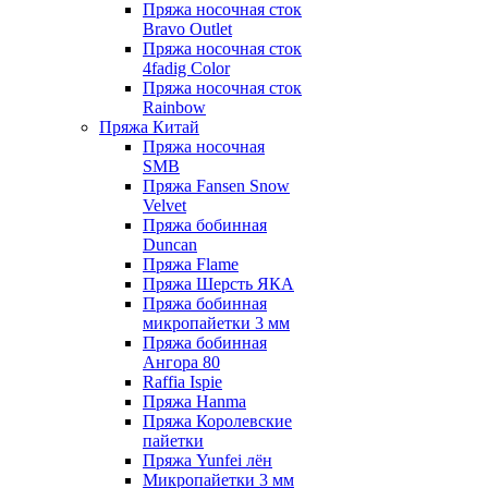
Пряжа носочная сток
Bravo Outlet
Пряжа носочная сток
4fadig Color
Пряжа носочная сток
Rainbow
Пряжа Китай
Пряжа носочная
SMB
Пряжа Fansen Snow
Velvet
Пряжа бобинная
Duncan
Пряжа Flame
Пряжа Шерсть ЯКА
Пряжа бобинная
микропайетки 3 мм
Пряжа бобинная
Ангора 80
Raffia Ispie
Пряжа Hanma
Пряжа Королевские
пайетки
Пряжа Yunfei лён
Микропайетки 3 мм