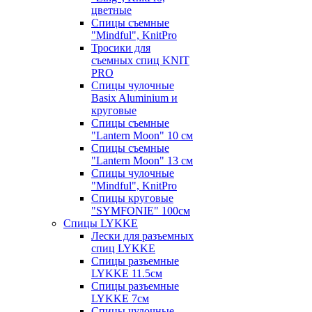
цветные
Спицы съемные
"Mindful", KnitPro
Тросики для
съемных спиц KNIT
PRO
Спицы чулочные
Basix Aluminium и
круговые
Спицы съемные
"Lantern Moon" 10 см
Спицы съемные
"Lantern Moon" 13 см
Спицы чулочные
"Mindful", KnitPro
Спицы круговые
"SYMFONIE" 100см
Спицы LYKKE
Лески для разъемных
спиц LYKKE
Спицы разъемные
LYKKE 11.5см
Спицы разъемные
LYKKE 7см
Спицы чулочные