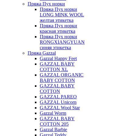
Пряжа Пух норки
Пряжа Пух норки
LONG MINK WOOL
желтая этикетка
Пряжа Пух норки
красная этикетка
Пряжа Пух норки
RONGXIANGYUAN
синяя этикетка
Пряжа Gazzal
Gazzal Happy Feet
GAZZAL BABY
COTTON XL
GAZZAL ORGANIC
BABY COTTON
GAZZAL BABY
COTTON
GAZZAL PAREO
GAZZAL Unicorn
GAZZAL Wool Star
Gazzal Worm
GAZZAL BABY
COTTON 205
Gazzal Barbie
Gazzal Teddy