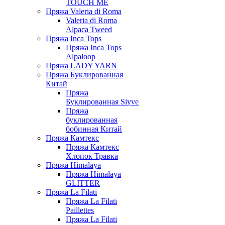
TOUCH ME
Пряжа Valeria di Roma
Valeria di Roma
Alpaca Tweed
Пряжа Inca Tops
Пряжа Inca Tops
Alpaloop
Пряжа LADY YARN
Пряжа Буклированная
Китай
Пряжа
Буклированная Siyve
Пряжа
буклированная
бобинная Китай
Пряжа Камтекс
Пряжа Камтекс
Хлопок Травка
Пряжа Himalaya
Пряжа Himalaya
GLITTER
Пряжа La Filati
Пряжа La Filati
Paillettes
Пряжа La Filati