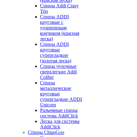
(красная леска)
Спицы Addi Crasy
Trio
Спицы ADDI
круговые с
удлиненным
кончиком (красная
леска)
Спицы ADDI
круговые
супергладкие
(золотая леска)
Спицы чулочные
сверхлегкие Addi
Colibri
Спицы
металлические
круговые
супергладкие ADDI
Unicorn
Разъемные спицы
система AddiClick
Леска для системы
AddiClick
Спицы ChiaoGoo