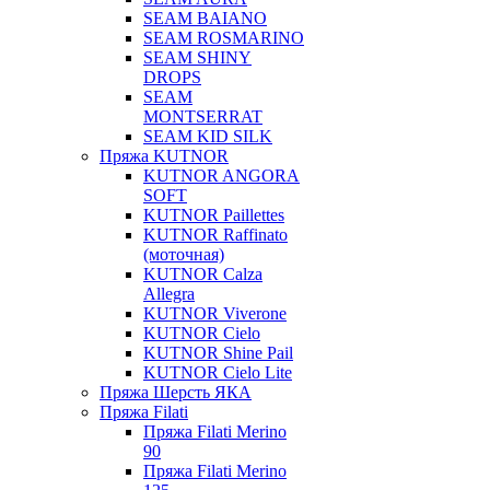
SEAM BAIANO
SEAM ROSMARINO
SEAM SHINY
DROPS
SEAM
MONTSERRAT
SEAM KID SILK
Пряжа KUTNOR
KUTNOR ANGORA
SOFT
KUTNOR Paillettes
KUTNOR Raffinato
(моточная)
KUTNOR Calza
Allegra
KUTNOR Viverone
KUTNOR Cielo
KUTNOR Shine Pail
KUTNOR Cielo Lite
Пряжа Шерсть ЯКА
Пряжа Filati
Пряжа Filati Merino
90
Пряжа Filati Merino