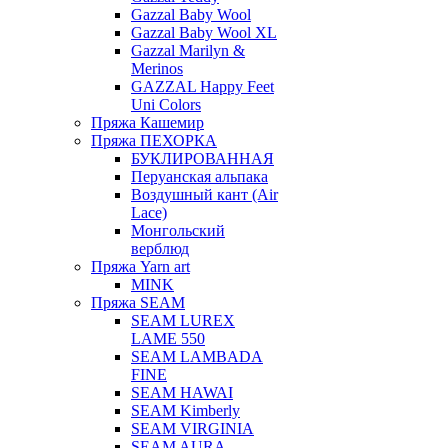
Gazzal Baby Wool
Gazzal Baby Wool XL
Gazzal Marilyn &
Merinos
GAZZAL Happy Feet
Uni Colors
Пряжа Кашемир
Пряжа ПЕХОРКА
БУКЛИРОВАННАЯ
Перуанская альпака
Воздушный кант (Air
Lace)
Монгольский
верблюд
Пряжа Yarn art
MINK
Пряжа SEAM
SEAM LUREX
LAME 550
SEAM LAMBADA
FINE
SEAM HAWAI
SEAM Kimberly
SEAM VIRGINIA
SEAM AURA