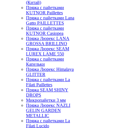
(Китай)
Пряжа с пайетками
KUTNOR Paillettes
Пряжа с пайетками Lana
Gatto PAILLETTES
Пряжа с пайетками
KUTNOR Casiopea
Пряжа Люрекс LANA
GROSSA BRILLINO
Пряжа Люрекс SEAM
LUREX LAME 550
Пряжа с пайетками
Капельки
Пряжа Люрекс Himalaya
GLITTER
Пряжа с пайетками La
Filati Paillettes
Пряжа SEAM SHINY
DROPS
Микропайетки 3 мм
Пряжа Люрекс NAZLI
GELIN GARDEN
METALLIC
Пряжа с пайетками La
Filati Lucido