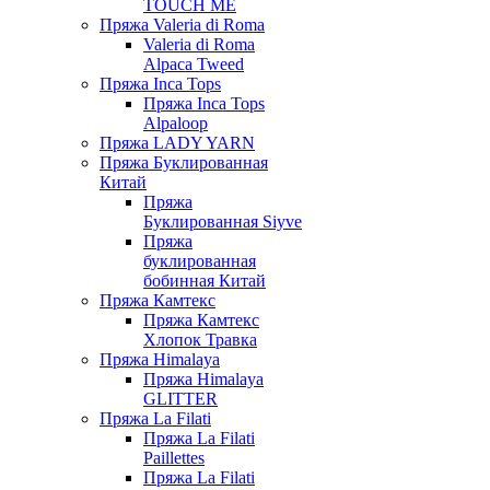
TOUCH ME
Пряжа Valeria di Roma
Valeria di Roma
Alpaca Tweed
Пряжа Inca Tops
Пряжа Inca Tops
Alpaloop
Пряжа LADY YARN
Пряжа Буклированная
Китай
Пряжа
Буклированная Siyve
Пряжа
буклированная
бобинная Китай
Пряжа Камтекс
Пряжа Камтекс
Хлопок Травка
Пряжа Himalaya
Пряжа Himalaya
GLITTER
Пряжа La Filati
Пряжа La Filati
Paillettes
Пряжа La Filati