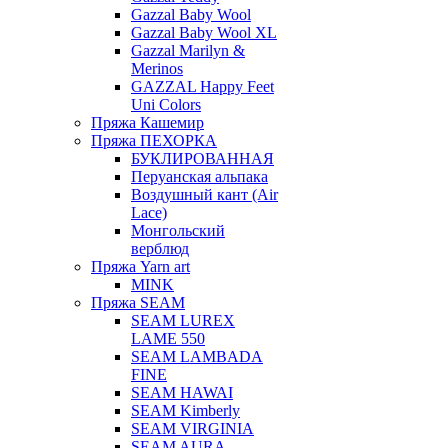
Gazzal Baby Wool
Gazzal Baby Wool XL
Gazzal Marilyn &
Merinos
GAZZAL Happy Feet
Uni Colors
Пряжа Кашемир
Пряжа ПЕХОРКА
БУКЛИРОВАННАЯ
Перуанская альпака
Воздушный кант (Air
Lace)
Монгольский
верблюд
Пряжа Yarn art
MINK
Пряжа SEAM
SEAM LUREX
LAME 550
SEAM LAMBADA
FINE
SEAM HAWAI
SEAM Kimberly
SEAM VIRGINIA
SEAM AURA