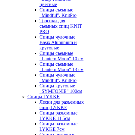
цветные
Спицы съемные
"Mindful", KnitPro
Тросики для
съемных спиц KNIT
PRO
Спицы чулочные
Basix Aluminium и
круговые
Спицы съемные
"Lantern Moon" 10 см
Спицы съемные
"Lantern Moon" 13 см
Спицы чулочные
"Mindful", KnitPro
Спицы круговые
"SYMFONIE" 100см
Спицы LYKKE
Лески для разъемных
спиц LYKKE
Спицы разъемные
LYKKE 11.5см
Спицы разъемные
LYKKE 7см
Спицы чулочные