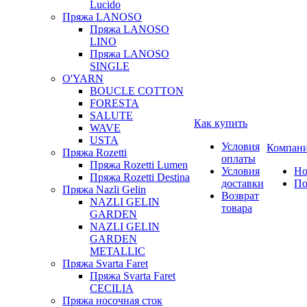
Lucido
Пряжа LANOSO
Пряжа LANOSO
LINO
Пряжа LANOSO
SINGLE
O'YARN
BOUCLE COTTON
FORESTA
SALUTE
Как купить
WAVE
USTA
Условия
Компан
Пряжа Rozetti
оплаты
Пряжа Rozetti Lumen
Условия
Но
Пряжа Rozetti Destina
доставки
По
Пряжа Nazli Gelin
Возврат
NAZLI GELIN
товара
GARDEN
NAZLI GELIN
GARDEN
METALLIC
Пряжа Svarta Faret
Пряжа Svarta Faret
CECILIA
Пряжа носочная сток