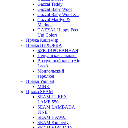
Gazzal Teddy
Gazzal Baby Wool
Gazzal Baby Wool XL
Gazzal Marilyn &
Merinos
GAZZAL Happy Feet
Uni Colors
Пряжа Кашемир
Пряжа ПЕХОРКА
БУКЛИРОВАННАЯ
Перуанская альпака
Воздушный кант (Air
Lace)
Монгольский
верблюд
Пряжа Yarn art
MINK
Пряжа SEAM
SEAM LUREX
LAME 550
SEAM LAMBADA
FINE
SEAM HAWAI
SEAM Kimberly
SEAM VIRGINIA