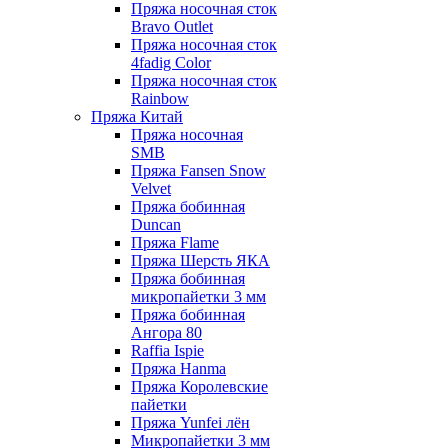
Пряжа носочная сток
Bravo Outlet
Пряжа носочная сток
4fadig Color
Пряжа носочная сток
Rainbow
Пряжа Китай
Пряжа носочная
SMB
Пряжа Fansen Snow
Velvet
Пряжа бобинная
Duncan
Пряжа Flame
Пряжа Шерсть ЯКА
Пряжа бобинная
микропайетки 3 мм
Пряжа бобинная
Ангора 80
Raffia Ispie
Пряжа Hanma
Пряжа Королевские
пайетки
Пряжа Yunfei лён
Микропайетки 3 мм