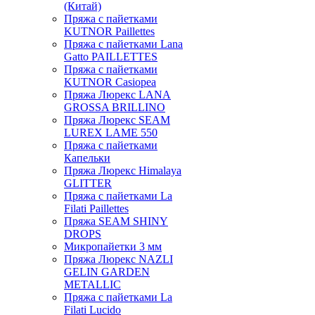
(Китай)
Пряжа с пайетками
KUTNOR Paillettes
Пряжа с пайетками Lana
Gatto PAILLETTES
Пряжа с пайетками
KUTNOR Casiopea
Пряжа Люрекс LANA
GROSSA BRILLINO
Пряжа Люрекс SEAM
LUREX LAME 550
Пряжа с пайетками
Капельки
Пряжа Люрекс Himalaya
GLITTER
Пряжа с пайетками La
Filati Paillettes
Пряжа SEAM SHINY
DROPS
Микропайетки 3 мм
Пряжа Люрекс NAZLI
GELIN GARDEN
METALLIC
Пряжа с пайетками La
Filati Lucido