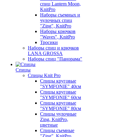
спиц Lantern Moon,
KnitPro
Наборы съемных и
чулочных спиц
"Zing", KnitPro
Наборы крючков
"Waves", KnitPro
Тросики
Наборы спиц и крючков
LANA GROSSA
Наборы спиц "Панорама"
Спицы
Спицы Knit Pro
Спицы круговые
"SYMFONIE" 40см
Спицы круговые
"SYMFONIE" 60см
Спицы круговые
"SYMFONIE" 80см
Спицы чулочные
Zing, KnitPro,
цветные
Спицы съемные
"Zing", KnitPro,