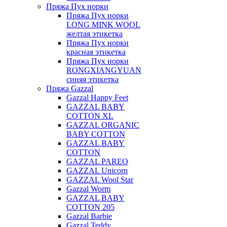
Пряжа Пух норки
Пряжа Пух норки
LONG MINK WOOL
желтая этикетка
Пряжа Пух норки
красная этикетка
Пряжа Пух норки
RONGXIANGYUAN
синяя этикетка
Пряжа Gazzal
Gazzal Happy Feet
GAZZAL BABY
COTTON XL
GAZZAL ORGANIC
BABY COTTON
GAZZAL BABY
COTTON
GAZZAL PAREO
GAZZAL Unicorn
GAZZAL Wool Star
Gazzal Worm
GAZZAL BABY
COTTON 205
Gazzal Barbie
Gazzal Teddy