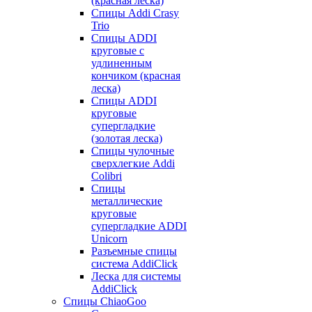
(красная леска)
Спицы Addi Crasy
Trio
Спицы ADDI
круговые с
удлиненным
кончиком (красная
леска)
Спицы ADDI
круговые
супергладкие
(золотая леска)
Спицы чулочные
сверхлегкие Addi
Colibri
Спицы
металлические
круговые
супергладкие ADDI
Unicorn
Разъемные спицы
система AddiClick
Леска для системы
AddiClick
Спицы ChiaoGoo