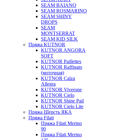
SEAM BAIANO
SEAM ROSMARINO
SEAM SHINY
DROPS
SEAM
MONTSERRAT
SEAM KID SILK
Пряжа KUTNOR
KUTNOR ANGORA
SOFT
KUTNOR Paillettes
KUTNOR Raffinato
(моточная)
KUTNOR Calza
Allegra
KUTNOR Viverone
KUTNOR Cielo
KUTNOR Shine Pail
KUTNOR Cielo Lite
Пряжа Шерсть ЯКА
Пряжа Filati
Пряжа Filati Merino
90
Пряжа Filati Merino