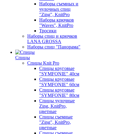
Наборы съемных и
чулочных спиц
"Zing", KnitPro
Наборы крючков
"Waves", KnitPro
Тросики
Наборы спиц и крючков
LANA GROSSA
Наборы спиц "Панорама"
Спицы
Спицы Knit Pro
Спицы круговые
"SYMFONIE" 40см
Спицы круговые
"SYMFONIE" 60см
Спицы круговые
"SYMFONIE" 80см
Спицы чулочные
Zing, KnitPro,
цветные
Спицы съемные
"Zing", KnitPro,
цветные
Спицы съемные