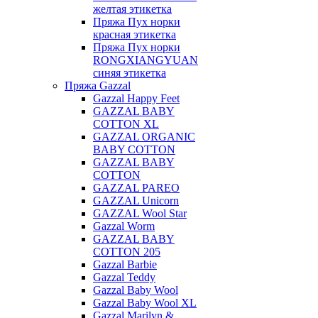
желтая этикетка
Пряжа Пух норки
красная этикетка
Пряжа Пух норки
RONGXIANGYUAN
синяя этикетка
Пряжа Gazzal
Gazzal Happy Feet
GAZZAL BABY
COTTON XL
GAZZAL ORGANIC
BABY COTTON
GAZZAL BABY
COTTON
GAZZAL PAREO
GAZZAL Unicorn
GAZZAL Wool Star
Gazzal Worm
GAZZAL BABY
COTTON 205
Gazzal Barbie
Gazzal Teddy
Gazzal Baby Wool
Gazzal Baby Wool XL
Gazzal Marilyn &