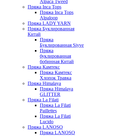
Alpaca Tweed
Пряжа Inca Tops
Пряжа Inca Tops
Alpaloop
Пряжа LADY YARN
Пряжа Буклированная
Китай
Пряжа
Буклированная Siyve
Пряжа
буклированная
бобинная Китай
Пряжа Камтекс
Пряжа Камтекс
Хлопок Травка
Пряжа Himalaya
Пряжа Himalaya
GLITTER
Пряжа La Filati
Пряжа La Filati
Paillettes
Пряжа La Filati
Lucido
Пряжа LANOSO
Пряжа LANOSO