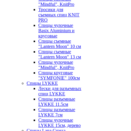
"Mindful", KnitPro
Тросики для
съемных спиц KNIT
PRO
Спицы чулочные
Basix Aluminium и
круговые
Спицы съемные
"Lantern Moon" 10 см
Спицы съемные
"Lantern Moon" 13 см
Спицы чулочные
"Mindful", KnitPro
Спицы круговые
"SYMFONIE" 100см
Спицы LYKKE
Лески для разъемных
спиц LYKKE
Спицы разъемные
LYKKE 11.5см
Спицы разъемные
LYKKE 7см
Спицы чулочные
LYKKE 15см, дерево
Спицы Lana Grossa