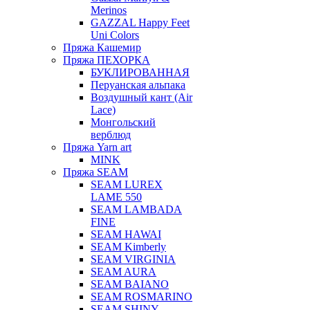
Merinos
GAZZAL Happy Feet
Uni Colors
Пряжа Кашемир
Пряжа ПЕХОРКА
БУКЛИРОВАННАЯ
Перуанская альпака
Воздушный кант (Air
Lace)
Монгольский
верблюд
Пряжа Yarn art
MINK
Пряжа SEAM
SEAM LUREX
LAME 550
SEAM LAMBADA
FINE
SEAM HAWAI
SEAM Kimberly
SEAM VIRGINIA
SEAM AURA
SEAM BAIANO
SEAM ROSMARINO
SEAM SHINY