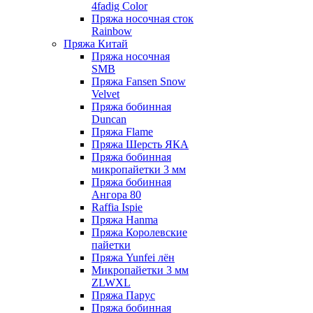
4fadig Color
Пряжа носочная сток
Rainbow
Пряжа Китай
Пряжа носочная
SMB
Пряжа Fansen Snow
Velvet
Пряжа бобинная
Duncan
Пряжа Flame
Пряжа Шерсть ЯКА
Пряжа бобинная
микропайетки 3 мм
Пряжа бобинная
Ангора 80
Raffia Ispie
Пряжа Hanma
Пряжа Королевские
пайетки
Пряжа Yunfei лён
Микропайетки 3 мм
ZLWXL
Пряжа Парус
Пряжа бобинная