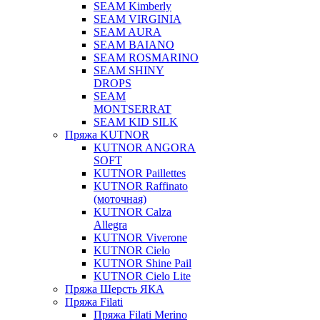
SEAM Kimberly
SEAM VIRGINIA
SEAM AURA
SEAM BAIANO
SEAM ROSMARINO
SEAM SHINY
DROPS
SEAM
MONTSERRAT
SEAM KID SILK
Пряжа KUTNOR
KUTNOR ANGORA
SOFT
KUTNOR Paillettes
KUTNOR Raffinato
(моточная)
KUTNOR Calza
Allegra
KUTNOR Viverone
KUTNOR Cielo
KUTNOR Shine Pail
KUTNOR Cielo Lite
Пряжа Шерсть ЯКА
Пряжа Filati
Пряжа Filati Merino