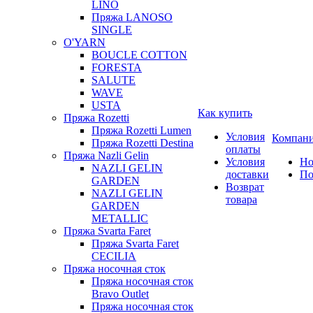
LINO
Пряжа LANOSO
SINGLE
O'YARN
BOUCLE COTTON
FORESTA
SALUTE
WAVE
USTA
Как купить
Пряжа Rozetti
Пряжа Rozetti Lumen
Условия
Компан
Пряжа Rozetti Destina
оплаты
Пряжа Nazli Gelin
Условия
Но
NAZLI GELIN
доставки
По
GARDEN
Возврат
NAZLI GELIN
товара
GARDEN
METALLIC
Пряжа Svarta Faret
Пряжа Svarta Faret
CECILIA
Пряжа носочная сток
Пряжа носочная сток
Bravo Outlet
Пряжа носочная сток