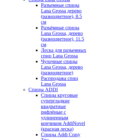
Разъемные спицы
Lana Grossa дерево
(разноцветное), 8.5
см
Разъёмные спицы
Lana Grossa, дерево
(разноцветное), 11.5
см
Леска для разъемных
спиц Lana Grossa
Чулочные спицы
Lana Grossa, дерево
(разноцветное)
Распродажа спиц
Lana Grossa
Спицы ADDI
Спицы круговые
супергладкие
квадратные
рифлёные с
удлиненным
кончиком AddiNovel
(красная леска)
Спицы Addi Crasy