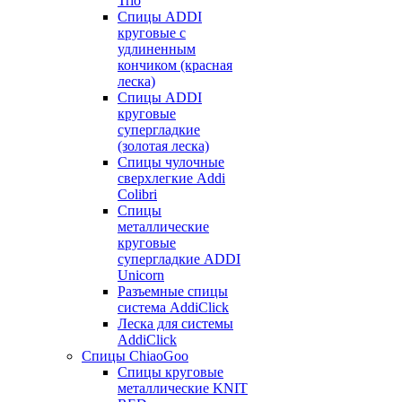
Trio
Спицы ADDI
круговые с
удлиненным
кончиком (красная
леска)
Спицы ADDI
круговые
супергладкие
(золотая леска)
Спицы чулочные
сверхлегкие Addi
Colibri
Спицы
металлические
круговые
супергладкие ADDI
Unicorn
Разъемные спицы
система AddiClick
Леска для системы
AddiClick
Спицы ChiaoGoo
Спицы круговые
металлические KNIT