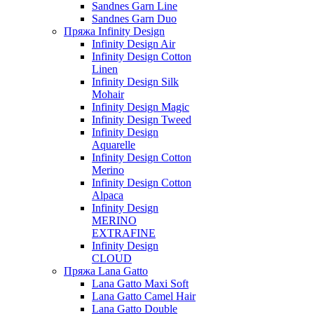
Sandnes Garn Line
Sandnes Garn Duo
Пряжа Infinity Design
Infinity Design Air
Infinity Design Cotton
Linen
Infinity Design Silk
Mohair
Infinity Design Magic
Infinity Design Tweed
Infinity Design
Aquarelle
Infinity Design Cotton
Merino
Infinity Design Cotton
Alpaca
Infinity Design
MERINO
EXTRAFINE
Infinity Design
CLOUD
Пряжа Lana Gatto
Lana Gatto Maxi Soft
Lana Gatto Camel Hair
Lana Gatto Double