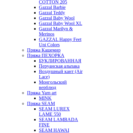
COTTON 205
Gazzal Barbie
Gazzal Teddy
Gazzal Baby Wool
Gazzal Baby Wool XL
Gazzal Marilyn &
Merinos
GAZZAL Happy Feet
Uni Colors
Пряжа Кашемир
Пряжа ПЕХОРКА
БУКЛИРОВАННАЯ
Перуанская альпака
Воздушный кант (Air
Lace)
Монгольский
верблюд
Пряжа Yarn art
MINK
Пряжа SEAM
SEAM LUREX
LAME 550
SEAM LAMBADA
FINE
SEAM HAWAI