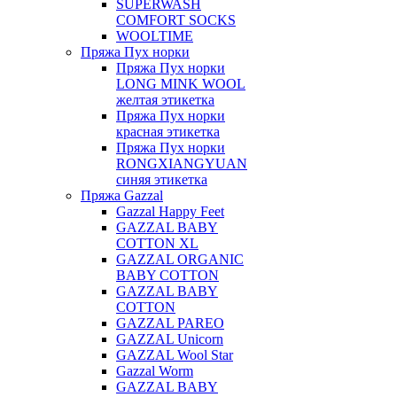
SUPERWASH
COMFORT SOCKS
WOOLTIME
Пряжа Пух норки
Пряжа Пух норки
LONG MINK WOOL
желтая этикетка
Пряжа Пух норки
красная этикетка
Пряжа Пух норки
RONGXIANGYUAN
синяя этикетка
Пряжа Gazzal
Gazzal Happy Feet
GAZZAL BABY
COTTON XL
GAZZAL ORGANIC
BABY COTTON
GAZZAL BABY
COTTON
GAZZAL PAREO
GAZZAL Unicorn
GAZZAL Wool Star
Gazzal Worm
GAZZAL BABY