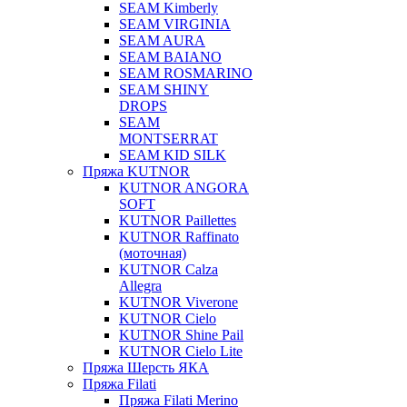
SEAM Kimberly
SEAM VIRGINIA
SEAM AURA
SEAM BAIANO
SEAM ROSMARINO
SEAM SHINY
DROPS
SEAM
MONTSERRAT
SEAM KID SILK
Пряжа KUTNOR
KUTNOR ANGORA
SOFT
KUTNOR Paillettes
KUTNOR Raffinato
(моточная)
KUTNOR Calza
Allegra
KUTNOR Viverone
KUTNOR Cielo
KUTNOR Shine Pail
KUTNOR Cielo Lite
Пряжа Шерсть ЯКА
Пряжа Filati
Пряжа Filati Merino