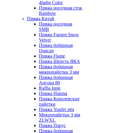
4fadig Color
Пряжа носочная сток
Rainbow
Пряжа Китай
Пряжа носочная
SMB
Пряжа Fansen Snow
Velvet
Пряжа бобинная
Duncan
Пряжа Flame
Пряжа Шерсть ЯКА
Пряжа бобинная
микропайетки 3 мм
Пряжа бобинная
Ангора 80
Raffia Ispie
Пряжа Hanma
Пряжа Королевские
пайетки
Пряжа Yunfei лён
Микропайетки 3 мм
ZLWXL
Пряжа Парус
Пряжа бобинная