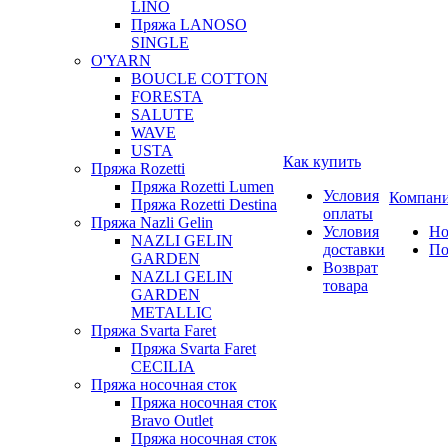
LINO
Пряжа LANOSO
SINGLE
O'YARN
BOUCLE COTTON
FORESTA
SALUTE
WAVE
USTA
Как купить
Пряжа Rozetti
Пряжа Rozetti Lumen
Условия
Компан
Пряжа Rozetti Destina
оплаты
Пряжа Nazli Gelin
Условия
Но
NAZLI GELIN
доставки
По
GARDEN
Возврат
NAZLI GELIN
товара
GARDEN
METALLIC
Пряжа Svarta Faret
Пряжа Svarta Faret
CECILIA
Пряжа носочная сток
Пряжа носочная сток
Bravo Outlet
Пряжа носочная сток