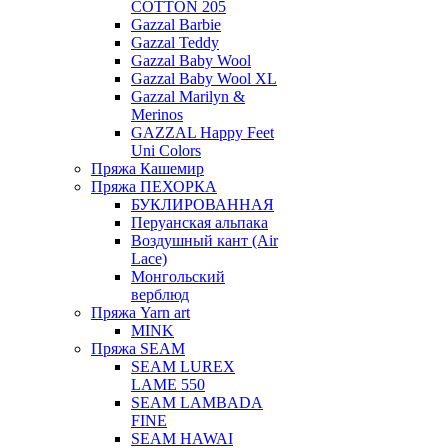
COTTON 205
Gazzal Barbie
Gazzal Teddy
Gazzal Baby Wool
Gazzal Baby Wool XL
Gazzal Marilyn &
Merinos
GAZZAL Happy Feet
Uni Colors
Пряжа Кашемир
Пряжа ПЕХОРКА
БУКЛИРОВАННАЯ
Перуанская альпака
Воздушный кант (Air
Lace)
Монгольский
верблюд
Пряжа Yarn art
MINK
Пряжа SEAM
SEAM LUREX
LAME 550
SEAM LAMBADA
FINE
SEAM HAWAI