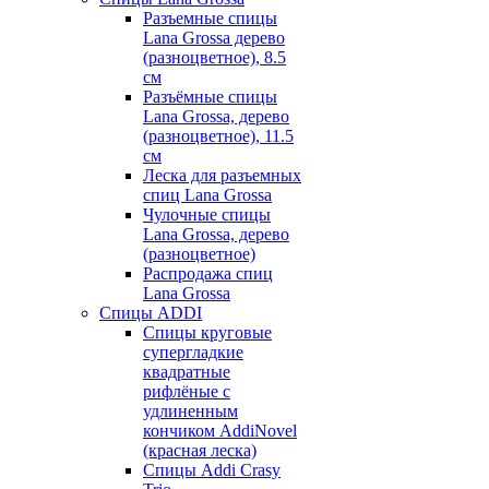
Разъемные спицы
Lana Grossa дерево
(разноцветное), 8.5
см
Разъёмные спицы
Lana Grossa, дерево
(разноцветное), 11.5
см
Леска для разъемных
спиц Lana Grossa
Чулочные спицы
Lana Grossa, дерево
(разноцветное)
Распродажа спиц
Lana Grossa
Спицы ADDI
Спицы круговые
супергладкие
квадратные
рифлёные с
удлиненным
кончиком AddiNovel
(красная леска)
Спицы Addi Crasy