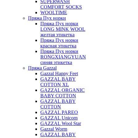
SUPERWASH
COMFORT SOCKS
WOOLTIME
Пряжа Пух норки
Пряжа Пух норки
LONG MINK WOOL
желтая этикетка
Пряжа Пух норки
красная этикетка
Пряжа Пух норки
RONGXIANGYUAN
синяя этикетка
Пряжа Gazzal
Gazzal Happy Feet
GAZZAL BABY
COTTON XL
GAZZAL ORGANIC
BABY COTTON
GAZZAL BABY
COTTON
GAZZAL PAREO
GAZZAL Unicorn
GAZZAL Wool Star
Gazzal Worm
GAZZAL BABY