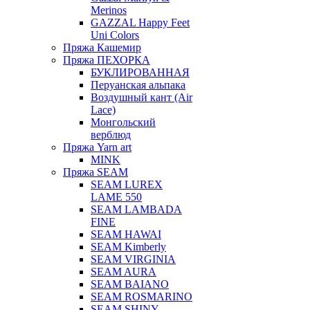
Merinos
GAZZAL Happy Feet
Uni Colors
Пряжа Кашемир
Пряжа ПЕХОРКА
БУКЛИРОВАННАЯ
Перуанская альпака
Воздушный кант (Air
Lace)
Монгольский
верблюд
Пряжа Yarn art
MINK
Пряжа SEAM
SEAM LUREX
LAME 550
SEAM LAMBADA
FINE
SEAM HAWAI
SEAM Kimberly
SEAM VIRGINIA
SEAM AURA
SEAM BAIANO
SEAM ROSMARINO
SEAM SHINY