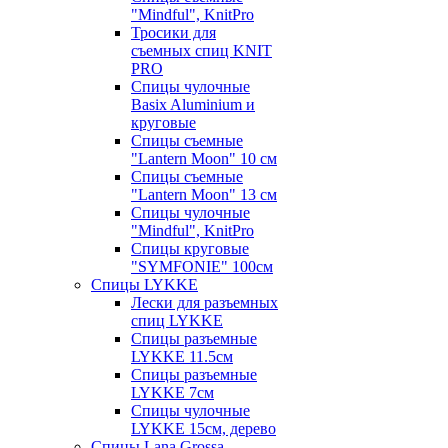
"Mindful", KnitPro
Тросики для
съемных спиц KNIT
PRO
Спицы чулочные
Basix Aluminium и
круговые
Спицы съемные
"Lantern Moon" 10 см
Спицы съемные
"Lantern Moon" 13 см
Спицы чулочные
"Mindful", KnitPro
Спицы круговые
"SYMFONIE" 100см
Спицы LYKKE
Лески для разъемных
спиц LYKKE
Спицы разъемные
LYKKE 11.5см
Спицы разъемные
LYKKE 7см
Спицы чулочные
LYKKE 15см, дерево
Спицы Lana Grossa