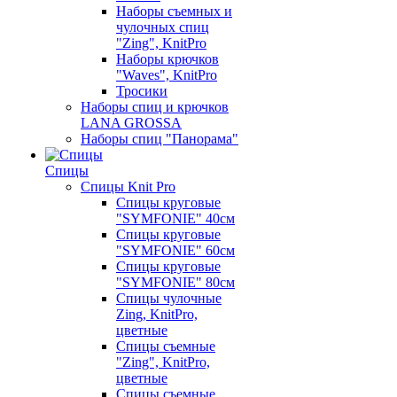
Наборы съемных и
чулочных спиц
"Zing", KnitPro
Наборы крючков
"Waves", KnitPro
Тросики
Наборы спиц и крючков
LANA GROSSA
Наборы спиц "Панорама"
Спицы
Спицы Knit Pro
Спицы круговые
"SYMFONIE" 40см
Спицы круговые
"SYMFONIE" 60см
Спицы круговые
"SYMFONIE" 80см
Спицы чулочные
Zing, KnitPro,
цветные
Спицы съемные
"Zing", KnitPro,
цветные
Спицы съемные