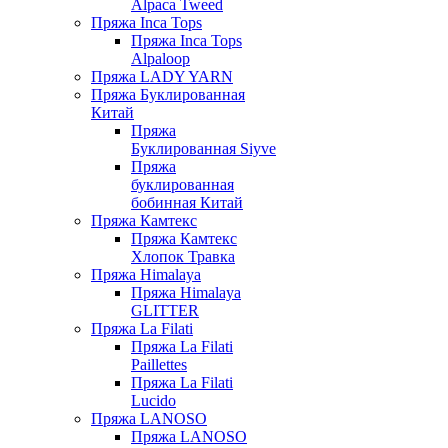
Alpaca Tweed
Пряжа Inca Tops
Пряжа Inca Tops
Alpaloop
Пряжа LADY YARN
Пряжа Буклированная
Китай
Пряжа
Буклированная Siyve
Пряжа
буклированная
бобинная Китай
Пряжа Камтекс
Пряжа Камтекс
Хлопок Травка
Пряжа Himalaya
Пряжа Himalaya
GLITTER
Пряжа La Filati
Пряжа La Filati
Paillettes
Пряжа La Filati
Lucido
Пряжа LANOSO
Пряжа LANOSO