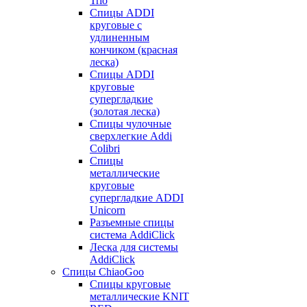
Trio
Спицы ADDI
круговые с
удлиненным
кончиком (красная
леска)
Спицы ADDI
круговые
супергладкие
(золотая леска)
Спицы чулочные
сверхлегкие Addi
Colibri
Спицы
металлические
круговые
супергладкие ADDI
Unicorn
Разъемные спицы
система AddiClick
Леска для системы
AddiClick
Спицы ChiaoGoo
Спицы круговые
металлические KNIT