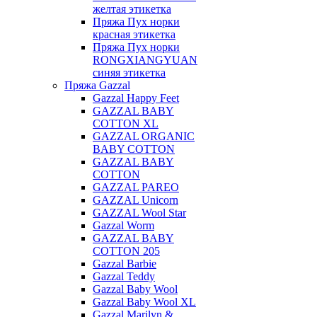
желтая этикетка
Пряжа Пух норки
красная этикетка
Пряжа Пух норки
RONGXIANGYUAN
синяя этикетка
Пряжа Gazzal
Gazzal Happy Feet
GAZZAL BABY
COTTON XL
GAZZAL ORGANIC
BABY COTTON
GAZZAL BABY
COTTON
GAZZAL PAREO
GAZZAL Unicorn
GAZZAL Wool Star
Gazzal Worm
GAZZAL BABY
COTTON 205
Gazzal Barbie
Gazzal Teddy
Gazzal Baby Wool
Gazzal Baby Wool XL
Gazzal Marilyn &