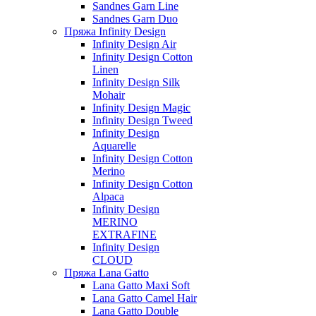
Sandnes Garn Line
Sandnes Garn Duo
Пряжа Infinity Design
Infinity Design Air
Infinity Design Cotton
Linen
Infinity Design Silk
Mohair
Infinity Design Magic
Infinity Design Tweed
Infinity Design
Aquarelle
Infinity Design Cotton
Merino
Infinity Design Cotton
Alpaca
Infinity Design
MERINO
EXTRAFINE
Infinity Design
CLOUD
Пряжа Lana Gatto
Lana Gatto Maxi Soft
Lana Gatto Camel Hair
Lana Gatto Double