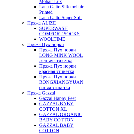
Mohair Lux
Lana Gatto Silk mohair
Printed
Lana Gatto Super Soft
Пряжа ALIZE
SUPERWASH
COMFORT SOCKS
WOOLTIME
Пряжа Пух норки
Пряжа Пух норки
LONG MINK WOOL
желтая этикетка
Пряжа Пух норки
красная этикетка
Пряжа Пух норки
RONGXIANGYUAN
синяя этикетка
Пряжа Gazzal
Gazzal Happy Feet
GAZZAL BABY
COTTON XL
GAZZAL ORGANIC
BABY COTTON
GAZZAL BABY
COTTON