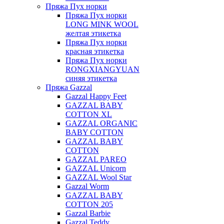
Пряжа Пух норки
Пряжа Пух норки
LONG MINK WOOL
желтая этикетка
Пряжа Пух норки
красная этикетка
Пряжа Пух норки
RONGXIANGYUAN
синяя этикетка
Пряжа Gazzal
Gazzal Happy Feet
GAZZAL BABY
COTTON XL
GAZZAL ORGANIC
BABY COTTON
GAZZAL BABY
COTTON
GAZZAL PAREO
GAZZAL Unicorn
GAZZAL Wool Star
Gazzal Worm
GAZZAL BABY
COTTON 205
Gazzal Barbie
Gazzal Teddy