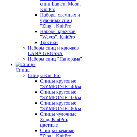
спиц Lantern Moon,
KnitPro
Наборы съемных и
чулочных спиц
"Zing", KnitPro
Наборы крючков
"Waves", KnitPro
Тросики
Наборы спиц и крючков
LANA GROSSA
Наборы спиц "Панорама"
Спицы
Спицы Knit Pro
Спицы круговые
"SYMFONIE" 40см
Спицы круговые
"SYMFONIE" 60см
Спицы круговые
"SYMFONIE" 80см
Спицы чулочные
Zing, KnitPro,
цветные
Спицы съемные
"Zing", KnitPro,