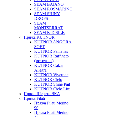
SEAM BAIANO
SEAM ROSMARINO
SEAM SHINY
DROPS
SEAM
MONTSERRAT
SEAM KID SILK
Пряжа KUTNOR
KUTNOR ANGORA
SOFT
KUTNOR Paillettes
KUTNOR Raffinato
(моточная)
KUTNOR Calza
Allegra
KUTNOR Viverone
KUTNOR Cielo
KUTNOR Shine Pail
KUTNOR Cielo Lite
Пряжа Шерсть ЯКА
Пряжа Filati
Пряжа Filati Merino
90
Пряжа Filati Merino