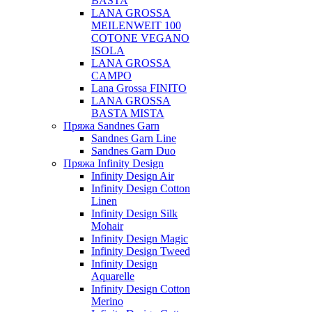
BASTA
LANA GROSSA
MEILENWEIT 100
COTONE VEGANO
ISOLA
LANA GROSSA
CAMPO
Lana Grossa FINITO
LANA GROSSA
BASTA MISTA
Пряжа Sandnes Garn
Sandnes Garn Line
Sandnes Garn Duo
Пряжа Infinity Design
Infinity Design Air
Infinity Design Cotton
Linen
Infinity Design Silk
Mohair
Infinity Design Magic
Infinity Design Tweed
Infinity Design
Aquarelle
Infinity Design Cotton
Merino