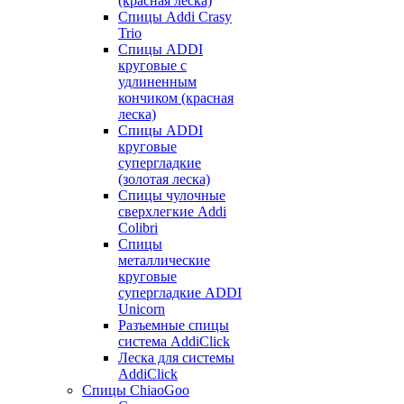
(красная леска)
Спицы Addi Crasy
Trio
Спицы ADDI
круговые с
удлиненным
кончиком (красная
леска)
Спицы ADDI
круговые
супергладкие
(золотая леска)
Спицы чулочные
сверхлегкие Addi
Colibri
Спицы
металлические
круговые
супергладкие ADDI
Unicorn
Разъемные спицы
система AddiClick
Леска для системы
AddiClick
Спицы ChiaoGoo