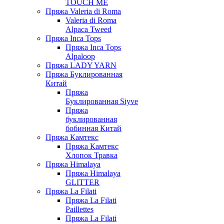
TOUCH ME
Пряжа Valeria di Roma
Valeria di Roma
Alpaca Tweed
Пряжа Inca Tops
Пряжа Inca Tops
Alpaloop
Пряжа LADY YARN
Пряжа Буклированная
Китай
Пряжа
Буклированная Siyve
Пряжа
буклированная
бобинная Китай
Пряжа Камтекс
Пряжа Камтекс
Хлопок Травка
Пряжа Himalaya
Пряжа Himalaya
GLITTER
Пряжа La Filati
Пряжа La Filati
Paillettes
Пряжа La Filati