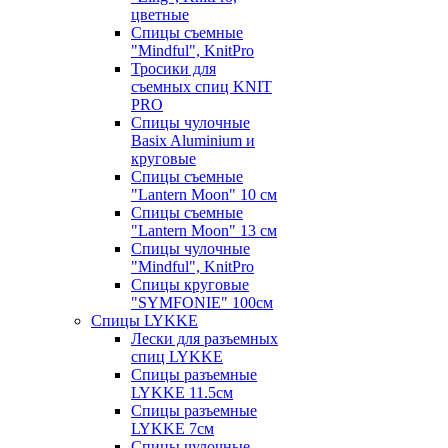
цветные
Спицы съемные
"Mindful", KnitPro
Тросики для
съемных спиц KNIT
PRO
Спицы чулочные
Basix Aluminium и
круговые
Спицы съемные
"Lantern Moon" 10 см
Спицы съемные
"Lantern Moon" 13 см
Спицы чулочные
"Mindful", KnitPro
Спицы круговые
"SYMFONIE" 100см
Спицы LYKKE
Лески для разъемных
спиц LYKKE
Спицы разъемные
LYKKE 11.5см
Спицы разъемные
LYKKE 7см
Спицы чулочные