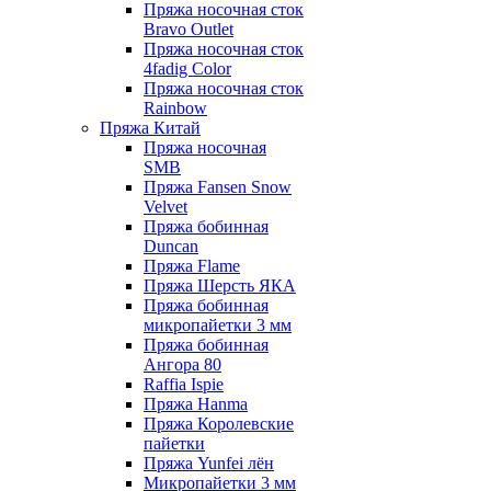
Пряжа носочная сток
Bravo Outlet
Пряжа носочная сток
4fadig Color
Пряжа носочная сток
Rainbow
Пряжа Китай
Пряжа носочная
SMB
Пряжа Fansen Snow
Velvet
Пряжа бобинная
Duncan
Пряжа Flame
Пряжа Шерсть ЯКА
Пряжа бобинная
микропайетки 3 мм
Пряжа бобинная
Ангора 80
Raffia Ispie
Пряжа Hanma
Пряжа Королевские
пайетки
Пряжа Yunfei лён
Микропайетки 3 мм