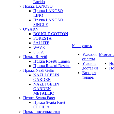
Lucido
Пряжа LANOSO
Пряжа LANOSO
LINO
Пряжа LANOSO
SINGLE
O'YARN
BOUCLE COTTON
FORESTA
SALUTE
Как купить
WAVE
USTA
Условия
Компан
Пряжа Rozetti
оплаты
Пряжа Rozetti Lumen
Условия
Но
Пряжа Rozetti Destina
доставки
По
Пряжа Nazli Gelin
Возврат
NAZLI GELIN
товара
GARDEN
NAZLI GELIN
GARDEN
METALLIC
Пряжа Svarta Faret
Пряжа Svarta Faret
CECILIA
Пряжа носочная сток