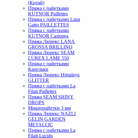
(Китай)
Пряжа с пайетками
KUTNOR Paillettes
Пряжа с пайетками Lana
Gatto PAILLETTES
Пряжа с пайетками
KUTNOR Casiopea
Пряжа Люрекс LANA
GROSSA BRILLINO
Пряжа Люрекс SEAM
LUREX LAME 550
Пряжа с пайетками
Капельки
Пряжа Люрекс Himalaya
GLITTER
Пряжа с пайетками La
Filati Paillettes
Пряжа SEAM SHINY
DROPS
Микропайетки 3 мм
Пряжа Люрекс NAZLI
GELIN GARDEN
METALLIC
Пряжа с пайетками La
Filati Lucido