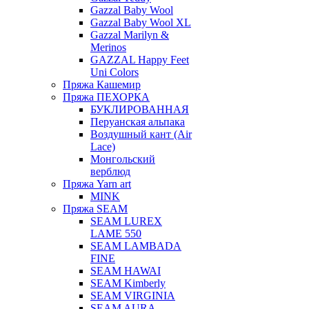
Gazzal Baby Wool
Gazzal Baby Wool XL
Gazzal Marilyn &
Merinos
GAZZAL Happy Feet
Uni Colors
Пряжа Кашемир
Пряжа ПЕХОРКА
БУКЛИРОВАННАЯ
Перуанская альпака
Воздушный кант (Air
Lace)
Монгольский
верблюд
Пряжа Yarn art
MINK
Пряжа SEAM
SEAM LUREX
LAME 550
SEAM LAMBADA
FINE
SEAM HAWAI
SEAM Kimberly
SEAM VIRGINIA
SEAM AURA