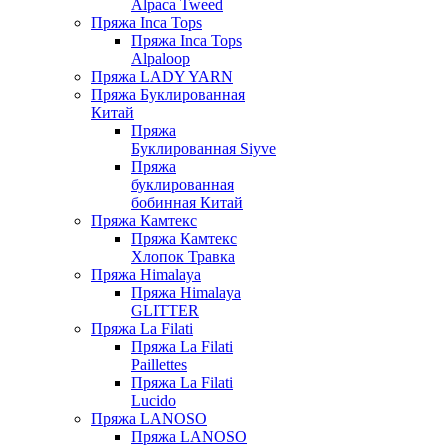
Alpaca Tweed
Пряжа Inca Tops
Пряжа Inca Tops
Alpaloop
Пряжа LADY YARN
Пряжа Буклированная
Китай
Пряжа
Буклированная Siyve
Пряжа
буклированная
бобинная Китай
Пряжа Камтекс
Пряжа Камтекс
Хлопок Травка
Пряжа Himalaya
Пряжа Himalaya
GLITTER
Пряжа La Filati
Пряжа La Filati
Paillettes
Пряжа La Filati
Lucido
Пряжа LANOSO
Пряжа LANOSO