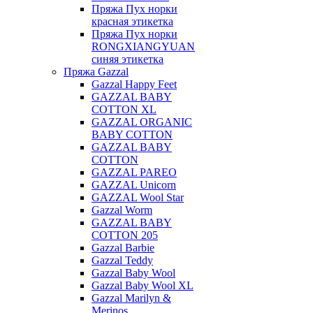
Пряжа Пух норки
красная этикетка
Пряжа Пух норки
RONGXIANGYUAN
синяя этикетка
Пряжа Gazzal
Gazzal Happy Feet
GAZZAL BABY
COTTON XL
GAZZAL ORGANIC
BABY COTTON
GAZZAL BABY
COTTON
GAZZAL PAREO
GAZZAL Unicorn
GAZZAL Wool Star
Gazzal Worm
GAZZAL BABY
COTTON 205
Gazzal Barbie
Gazzal Teddy
Gazzal Baby Wool
Gazzal Baby Wool XL
Gazzal Marilyn &
Merinos