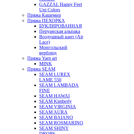
GAZZAL Happy Feet
Uni Colors
Пряжа Кашемир
Пряжа ПЕХОРКА
БУКЛИРОВАННАЯ
Перуанская альпака
Воздушный кант (Air
Lace)
Монгольский
верблюд
Пряжа Yarn art
MINK
Пряжа SEAM
SEAM LUREX
LAME 550
SEAM LAMBADA
FINE
SEAM HAWAI
SEAM Kimberly
SEAM VIRGINIA
SEAM AURA
SEAM BAIANO
SEAM ROSMARINO
SEAM SHINY
DROPS