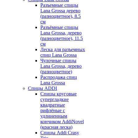
Разъемные спицы
Lana Grossa дерево
(разноцветное), 8.5
см
Разъёмные спицы
Lana Grossa, дерево
(разноцветное), 11.5
см
Леска для разъемных
спиц Lana Grossa
Чулочные спицы
Lana Grossa, дерево
(разноцветное)
Распродажа спиц
Lana Grossa
Спицы ADDI
Спицы круговые
супергладкие
квадратные
рифлёные с
удлиненным
кончиком AddiNovel
(красная леска)
Спицы Addi Crasy