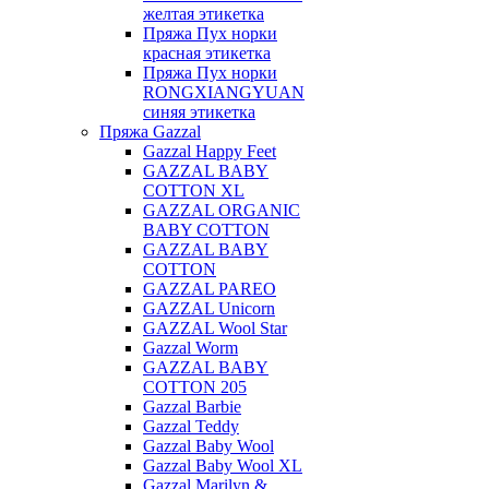
желтая этикетка
Пряжа Пух норки
красная этикетка
Пряжа Пух норки
RONGXIANGYUAN
синяя этикетка
Пряжа Gazzal
Gazzal Happy Feet
GAZZAL BABY
COTTON XL
GAZZAL ORGANIC
BABY COTTON
GAZZAL BABY
COTTON
GAZZAL PAREO
GAZZAL Unicorn
GAZZAL Wool Star
Gazzal Worm
GAZZAL BABY
COTTON 205
Gazzal Barbie
Gazzal Teddy
Gazzal Baby Wool
Gazzal Baby Wool XL
Gazzal Marilyn &