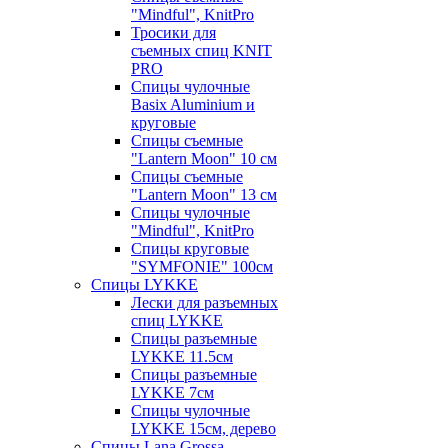
"Mindful", KnitPro
Тросики для
съемных спиц KNIT
PRO
Спицы чулочные
Basix Aluminium и
круговые
Спицы съемные
"Lantern Moon" 10 см
Спицы съемные
"Lantern Moon" 13 см
Спицы чулочные
"Mindful", KnitPro
Спицы круговые
"SYMFONIE" 100см
Спицы LYKKE
Лески для разъемных
спиц LYKKE
Спицы разъемные
LYKKE 11.5см
Спицы разъемные
LYKKE 7см
Спицы чулочные
LYKKE 15см, дерево
Спицы Lana Grossa