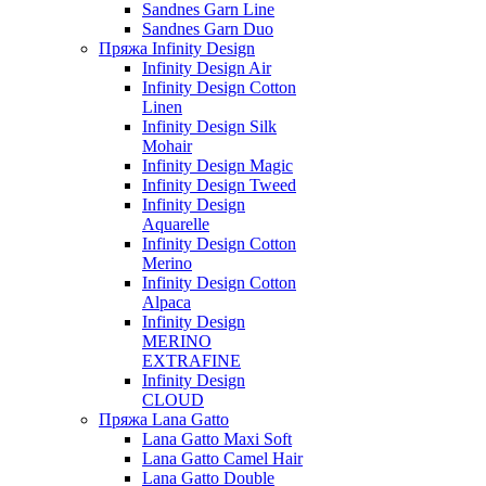
Sandnes Garn Line
Sandnes Garn Duo
Пряжа Infinity Design
Infinity Design Air
Infinity Design Cotton
Linen
Infinity Design Silk
Mohair
Infinity Design Magic
Infinity Design Tweed
Infinity Design
Aquarelle
Infinity Design Cotton
Merino
Infinity Design Cotton
Alpaca
Infinity Design
MERINO
EXTRAFINE
Infinity Design
CLOUD
Пряжа Lana Gatto
Lana Gatto Maxi Soft
Lana Gatto Camel Hair
Lana Gatto Double