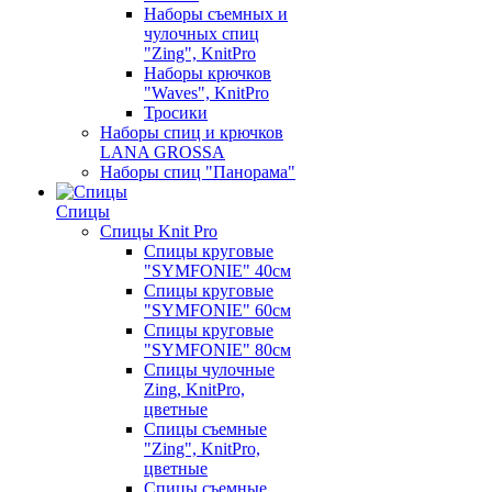
Наборы съемных и
чулочных спиц
"Zing", KnitPro
Наборы крючков
"Waves", KnitPro
Тросики
Наборы спиц и крючков
LANA GROSSA
Наборы спиц "Панорама"
Спицы
Спицы Knit Pro
Спицы круговые
"SYMFONIE" 40см
Спицы круговые
"SYMFONIE" 60см
Спицы круговые
"SYMFONIE" 80см
Спицы чулочные
Zing, KnitPro,
цветные
Спицы съемные
"Zing", KnitPro,
цветные
Спицы съемные