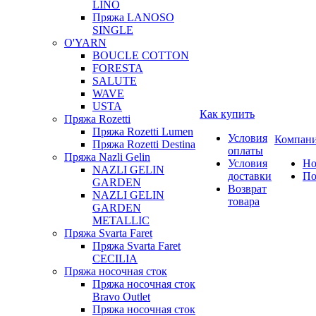
LINO
Пряжа LANOSO
SINGLE
O'YARN
BOUCLE COTTON
FORESTA
SALUTE
WAVE
USTA
Как купить
Пряжа Rozetti
Пряжа Rozetti Lumen
Условия
Компан
Пряжа Rozetti Destina
оплаты
Пряжа Nazli Gelin
Условия
Но
NAZLI GELIN
доставки
По
GARDEN
Возврат
NAZLI GELIN
товара
GARDEN
METALLIC
Пряжа Svarta Faret
Пряжа Svarta Faret
CECILIA
Пряжа носочная сток
Пряжа носочная сток
Bravo Outlet
Пряжа носочная сток