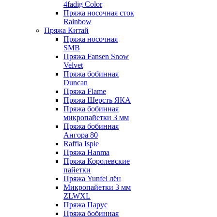
4fadig Color
Пряжа носочная сток
Rainbow
Пряжа Китай
Пряжа носочная
SMB
Пряжа Fansen Snow
Velvet
Пряжа бобинная
Duncan
Пряжа Flame
Пряжа Шерсть ЯКА
Пряжа бобинная
микропайетки 3 мм
Пряжа бобинная
Ангора 80
Raffia Ispie
Пряжа Hanma
Пряжа Королевские
пайетки
Пряжа Yunfei лён
Микропайетки 3 мм
ZLWXL
Пряжа Парус
Пряжа бобинная