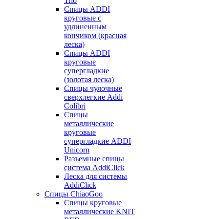
Trio
Спицы ADDI
круговые с
удлиненным
кончиком (красная
леска)
Спицы ADDI
круговые
супергладкие
(золотая леска)
Спицы чулочные
сверхлегкие Addi
Colibri
Спицы
металлические
круговые
супергладкие ADDI
Unicorn
Разъемные спицы
система AddiClick
Леска для системы
AddiClick
Спицы ChiaoGoo
Спицы круговые
металлические KNIT