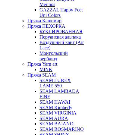
Merinos
GAZZAL Happy Feet
Uni Colors
Пряжа Кашемир
Пряжа ПЕХОРКА
БУКЛИРОВАННАЯ
Перуанская альпака
Воздушный кант (Air
Lace)
Монгольский
верблюд
Пряжа Yarn art
MINK
Пряжа SEAM
SEAM LUREX
LAME 550
SEAM LAMBADA
FINE
SEAM HAWAI
SEAM Kimberly
SEAM VIRGINIA
SEAM AURA
SEAM BAIANO
SEAM ROSMARINO
SEAM SHINY